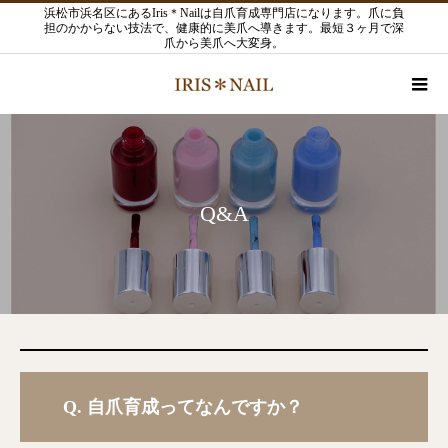
浜松市浜名区にあるIris＊Nailは自爪育成専門店になります。爪に負
担のかからない技法で、健康的に美爪へ導きます。最短３ヶ月で深
爪から美爪へ大変身。
Q&A
Q.
自爪育成ってなんですか？