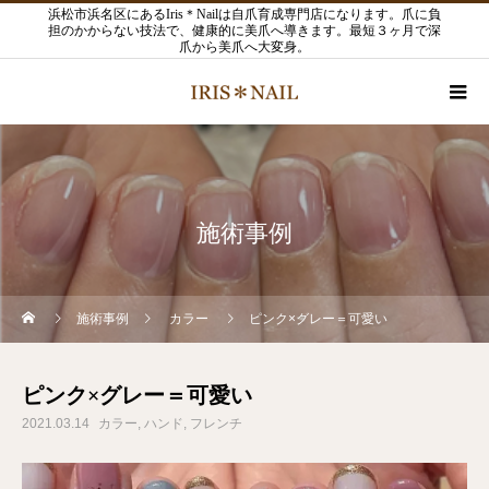
浜松市浜名区にあるIris＊Nailは自爪育成専門店になります。爪に負
担のかからない技法で、健康的に美爪へ導きます。最短３ヶ月で深
爪から美爪へ大変身。
施術事例
施術事例
カラー
ピンク×グレー＝可愛い
ピンク×グレー＝可愛い
2021.03.14
カラー
ハンド
フレンチ