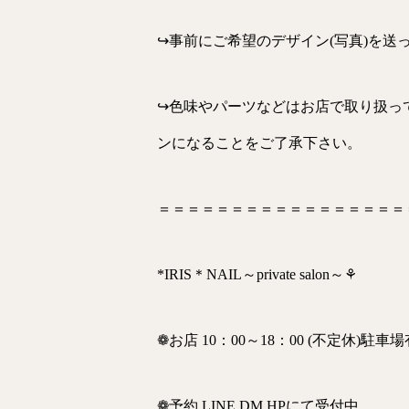
↪事前にご希望のデザイン(写真)を送
↪色味やパーツなどはお店で取り扱っ
ンになることをご了承下さい。
＝＝＝＝＝＝＝＝＝＝＝＝＝＝＝＝＝
*IRIS＊NAIL～private salon～⚘
❁お店 10：00～18：00 (不定休)駐車
❁予約 LINE.DM.HPにて受付中