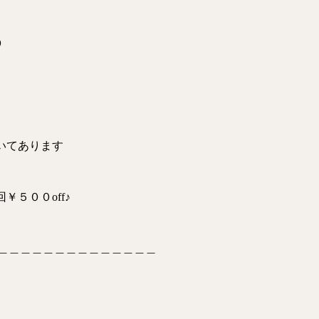
０
いてあります
５００off♪
＿＿＿＿＿＿＿＿＿＿＿＿＿＿