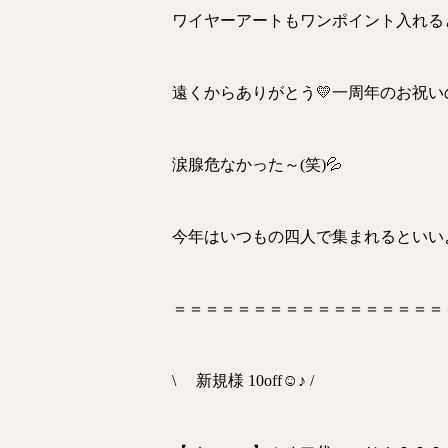
ワイヤーアートもワンポイント入れる
遠くからありがとう💛一周年のお祝
涙腺危なかった～(笑)💦
今年はいつもの四人で集まれるといいよ
＝＝＝＝＝＝＝＝＝＝＝＝＝＝＝＝＝
\ 新規様 10off☺♪ /