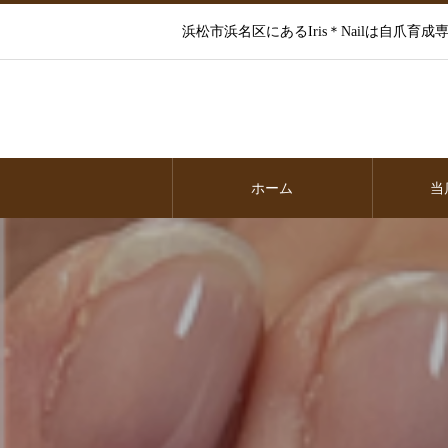
浜松市浜名区にあるIris＊Nailは自
ホーム
当