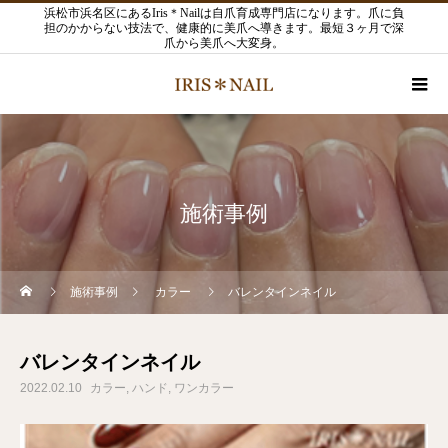
浜松市浜名区にあるIris＊Nailは自爪育成専門店になります。爪に負
担のかからない技法で、健康的に美爪へ導きます。最短３ヶ月で深
爪から美爪へ大変身。
施術事例
施術事例
カラー
バレンタインネイル
バレンタインネイル
2022.02.10
カラー
ハンド
ワンカラー