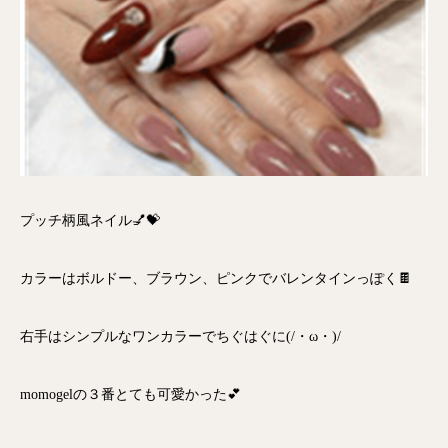
プッチ柄風ネイル💅💝
カラーはボルドー、ブラウン、ピンクでバレンタインっぽく🍫
右手はシンプルなワンカラーでちぐはぐに(/・ω・)/
momogelの３番とても可愛かった💕